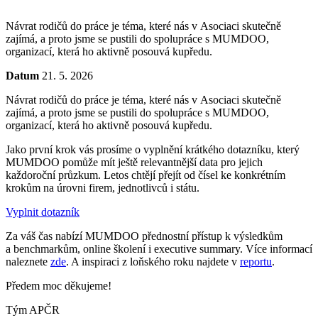
Návrat rodičů do práce je téma, které nás v Asociaci skutečně
zajímá, a proto jsme se pustili do spolupráce s MUMDOO,
organizací, která ho aktivně posouvá kupředu.
Datum
21. 5. 2026
Návrat rodičů do práce je téma, které nás v Asociaci skutečně
zajímá, a proto jsme se pustili do spolupráce s MUMDOO,
organizací, která ho aktivně posouvá kupředu.
Jako první krok vás prosíme o vyplnění krátkého dotazníku, který
MUMDOO pomůže mít ještě relevantnější data pro jejich
každoroční průzkum. Letos chtějí přejít od čísel ke konkrétním
krokům na úrovni firem, jednotlivců i státu.
Vyplnit dotazník
Za váš čas nabízí MUMDOO přednostní přístup k výsledkům
a benchmarkům, online školení i executive summary. Více informací
naleznete
zde
. A inspiraci z loňského roku najdete v
reportu
.
Předem moc děkujeme!
Tým APČR