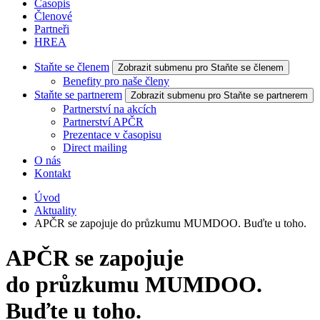
Časopis
Členové
Partneři
HREA
Staňte se členem
Zobrazit submenu pro Staňte se členem
Benefity pro naše členy
Staňte se partnerem
Zobrazit submenu pro Staňte se partnerem
Partnerství na akcích
Partnerství APČR
Prezentace v časopisu
Direct mailing
O nás
Kontakt
Úvod
Aktuality
APČR se zapojuje do průzkumu MUMDOO. Buďte u toho.
APČR se zapojuje
do průzkumu MUMDOO.
Buďte u toho.