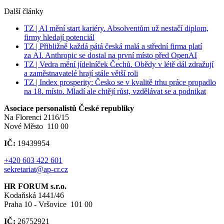
Další články
TZ | AI mění start kariéry. Absolventům už nestačí diplom,
firmy hledají potenciál
TZ | Přibližně každá pátá česká malá a střední firma platí
za AI. Anthropic se dostal na první místo před OpenAI
TZ | Vedra mění jídelníček Čechů. Obědy v létě dál zdražují
a zaměstnavatelé hrají stále větší roli
TZ | Index prosperity: Česko se v kvalitě trhu práce propadlo
na 18. místo. Mladí ale chtějí růst, vzdělávat se a podnikat
Asociace personalistů České republiky
Na Florenci 2116/15
Nové Město 110 00
IČ:
19439954
+420 603 422 601
sekretariat@ap-cr.cz
HR FORUM s.r.o.
Kodaňská 1441/46
Praha 10 - Vršovice 101 00
IČ:
26752921