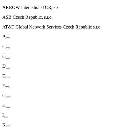
ARROW International CR, a.s.
ASB Czech Republic, s.r.o.
AT&T Global Network Services Czech Republic s.r.o.
B
C
Č
D
E
F
G
H
I
K