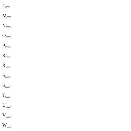
L
M
N
O
P
R
Ř
S
Š
T
U
V
W