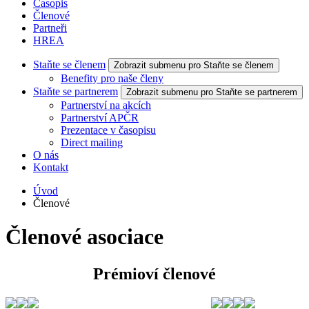
Časopis
Členové
Partneři
HREA
Staňte se členem
Zobrazit submenu pro Staňte se členem
Benefity pro naše členy
Staňte se partnerem
Zobrazit submenu pro Staňte se partnerem
Partnerství na akcích
Partnerství APČR
Prezentace v časopisu
Direct mailing
O nás
Kontakt
Úvod
Členové
Členové asociace
Prémioví členové