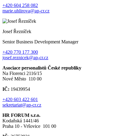
+420 604 258 082
marie.uhlirova@ap-cr.cz
Josef Řezníček
Senior Business Development Manager
+420 770 177 300
josef.reznicek@ap-cr.cz
Asociace personalistů České republiky
Na Florenci 2116/15
Nové Město 110 00
IČ:
19439954
+420 603 422 601
sekretariat@ap-cr.cz
HR FORUM s.r.o.
Kodaňská 1441/46
Praha 10 - Vršovice 101 00