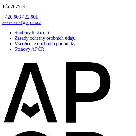
IČ:
26752921
+420 603 422 601
sekretariat@ap-cr.cz
Soubory k stažení
Zásady ochrany osobních údajů
Všeobecné obchodní podmínky
Stanovy APČR