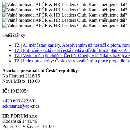
Další články
TZ | AI mění start kariéry. Absolventům už nestačí diplom, firm
TZ | Přibližně každá pátá česká malá a střední firma platí za A
TZ | Vedra mění jídelníček Čechů. Obědy v létě dál zdražují a za
TZ | Index prosperity: Česko se v kvalitě trhu práce propadlo na
Asociace personalistů České republiky
Na Florenci 2116/15
Nové Město 110 00
IČ:
19439954
+420 603 422 601
sekretariat@ap-cr.cz
HR FORUM s.r.o.
Kodaňská 1441/46
Praha 10 - Vršovice 101 00