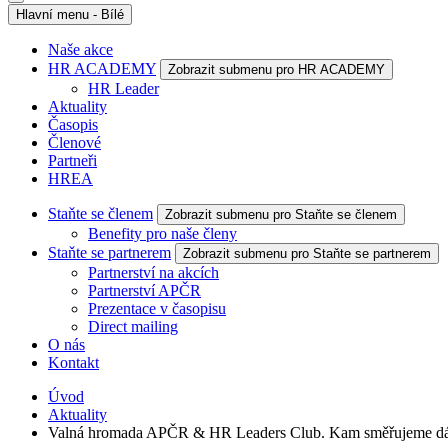
Hlavní menu - Bílé
Naše akce
HR ACADEMY
Zobrazit submenu pro HR ACADEMY
HR Leader
Aktuality
Časopis
Členové
Partneři
HREA
Staňte se členem
Zobrazit submenu pro Staňte se členem
Benefity pro naše členy
Staňte se partnerem
Zobrazit submenu pro Staňte se partnerem
Partnerství na akcích
Partnerství APČR
Prezentace v časopisu
Direct mailing
O nás
Kontakt
Úvod
Aktuality
Valná hromada APČR & HR Leaders Club. Kam směřujeme dá