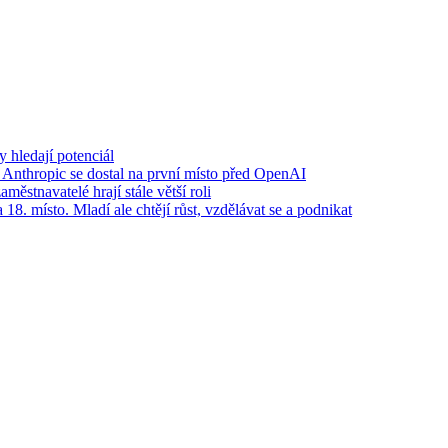
y hledají potenciál
I. Anthropic se dostal na první místo před OpenAI
městnavatelé hrají stále větší roli
 18. místo. Mladí ale chtějí růst, vzdělávat se a podnikat