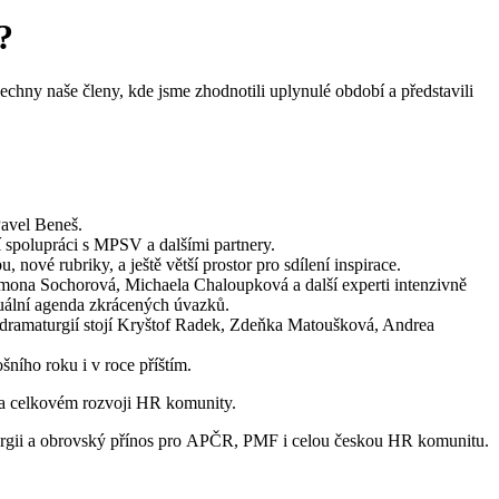
?
echny naše členy, kde jsme zhodnotili uplynulé období a představili
Pavel Beneš.
spolupráci s MPSV a dalšími partnery.
ové rubriky, a ještě větší prostor pro sdílení inspirace.
Simona Sochorová, Michaela Chaloupková a další experti intenzivně
tuální agenda zkrácených úvazků.
 dramaturgií stojí Kryštof Radek, Zdeňka Matoušková, Andrea
šního roku i v roce příštím.
 a celkovém rozvoji HR komunity.
nergii a obrovský přínos pro APČR, PMF i celou českou HR komunitu.