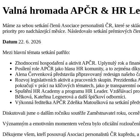
Valná hromada APČR & HR Lea
Máme za sebou setkání členů Asociace personalistů ČR, které se sklád
priority pro nadcházející měsíce. Následovalo setkání prémiových č
Datum
22. 6. 2026
Mezi hlavní témata setkání patřilo:
Zhodnocení hospodaření a aktivit APČR. Uplynulý rok a finančn
Posílení role APČR jako hlasu HR komunity, a to zejména dík
Alena Červenková představila připravovaný redesign našeho časo
Rozvoj legislativních aktivit a pracovních skupin. Prezidentk
pokračují v práci na klíčových tématech, jako je transparentn
Spuštění HR Academy a programu HR Leader. Vzdělávací progra
Bělková, Kateřina Legnerová a další špičkoví odborníci.
Výkonná ředitelka APČR Zdeňka Matoušková na setkání představila
Diskutovali jsme o dalším ročníku soutěže Zaměstnavatel roku, oce
Významným a emotivním momentem večera bylo oficiální rozloučení a
Děkujeme všem, kteří posouvají Asociaci personalistů ČR kupředu, a 