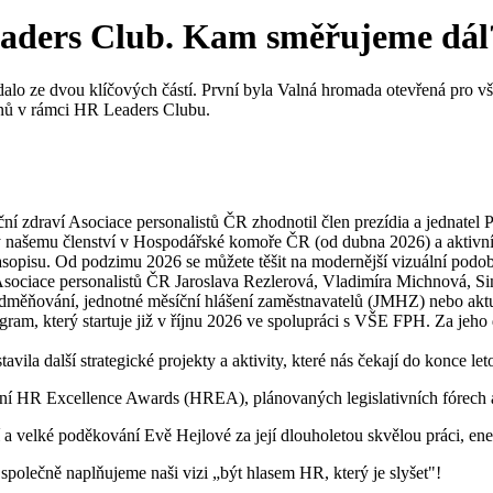
ders Club. Kam směřujeme dál
alo ze dvou klíčových částí. První byla Valná hromada otevřená pro vš
lenů v rámci HR Leaders Clubu.
í zdraví Asociace personalistů ČR zhodnotil člen prezídia a jednatel 
y našemu členství v Hospodářské komoře ČR (od dubna 2026) a aktivní 
pisu. Od podzimu 2026 se můžete těšit na modernější vizuální podobu, n
a Asociace personalistů ČR Jaroslava Rezlerová, Vladimíra Michnová, 
í odměňování, jednotné měsíční hlášení zaměstnavatelů (JMHZ) nebo ak
m, který startuje již v říjnu 2026 ve spolupráci s VŠE FPH. Za jeho
 další strategické projekty a aktivity, které nás čekají do konce leto
nění HR Excellence Awards (HREA), plánovaných legislativních fórech
 velké poděkování Evě Hejlové za její dlouholetou skvělou práci, e
společně naplňujeme naši vizi „být hlasem HR, který je slyšet"!