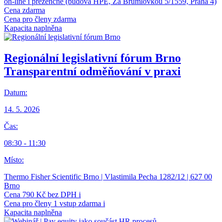
on-line i prezenčně (budova HPE, Za Brumlovkou 5/1559, Praha 4)
Cena
zdarma
Cena pro členy
zdarma
Kapacita naplněna
Regionální legislativní fórum Brno
Transparentní odměňování v praxi
Datum:
14. 5. 2026
Čas:
08:30 - 11:30
Místo:
Thermo Fisher Scientific Brno | Vlastimila Pecha 1282/12 | 627 00
Brno
Cena
790 Kč bez DPH
i
Cena pro členy
1 vstup zdarma
i
Kapacita naplněna