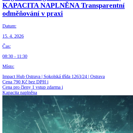
KAPACITA NAPLNĚNA
Transparentní
odměňování v praxi
Datum:
15. 4. 2026
Čas:
08:30 - 11:30
Místo:
Impact Hub Ostrava | Sokolská třída 1263/24 | Ostrava
Cena
790 Kč bez DPH
i
Cena pro členy
1 vstup zdarma
i
Kapacita naplněna