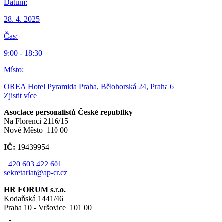
Datum:
28. 4. 2025
Čas:
9:00 - 18:30
Místo:
OREA Hotel Pyramida Praha, Bělohorská 24, Praha 6
Zjistit více
Asociace personalistů České republiky
Na Florenci 2116/15
Nové Město 110 00
IČ:
19439954
+420 603 422 601
sekretariat@ap-cr.cz
HR FORUM s.r.o.
Kodaňská 1441/46
Praha 10 - Vršovice 101 00