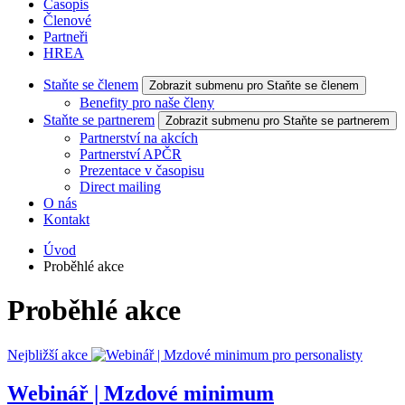
Časopis
Členové
Partneři
HREA
Staňte se členem
Zobrazit submenu pro Staňte se členem
Benefity pro naše členy
Staňte se partnerem
Zobrazit submenu pro Staňte se partnerem
Partnerství na akcích
Partnerství APČR
Prezentace v časopisu
Direct mailing
O nás
Kontakt
Úvod
Proběhlé akce
Proběhlé akce
Nejbližší akce
Webinář | Mzdové minimum