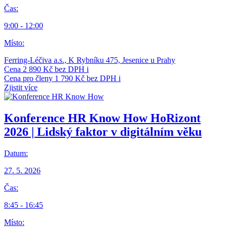
Čas:
9:00 - 12:00
Místo:
Ferring-Léčiva a.s., K Rybníku 475, Jesenice u Prahy
Cena
2 890 Kč bez DPH
i
Cena pro členy
1 790 Kč bez DPH
i
Zjistit více
Konference HR Know How
HoRizont
2026 | Lidský faktor v digitálním věku
Datum:
27. 5. 2026
Čas:
8:45 - 16:45
Místo: