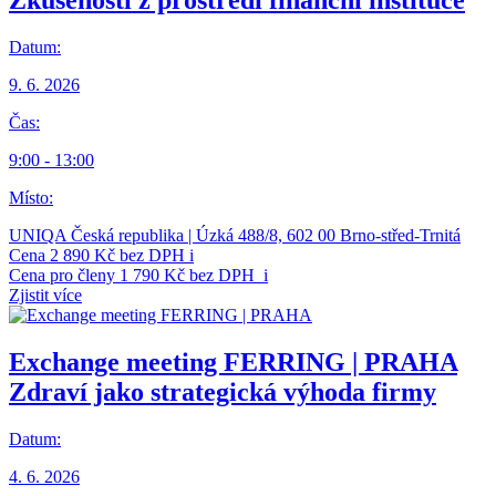
Zkušenosti z prostředí finanční instituce
Datum:
9. 6. 2026
Čas:
9:00 - 13:00
Místo:
UNIQA Česká republika | Úzká 488/8, 602 00 Brno-střed-Trnitá
Cena
2 890 Kč bez DPH
i
Cena pro členy
1 790 Kč bez DPH ‍
i
Zjistit více
Exchange meeting FERRING | PRAHA
Zdraví jako strategická výhoda firmy
Datum:
4. 6. 2026