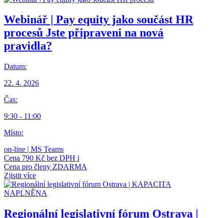
Webinář | Pay equity jako součást HR
procesů
Jste připraveni na nová
pravidla?
Datum:
22. 4. 2026
Čas:
9:30 - 11:00
Místo:
on-line | MS Teams
Cena
790 Kč bez DPH
i
Cena pro členy
ZDARMA
Zjistit více
Regionální legislativní fórum Ostrava |