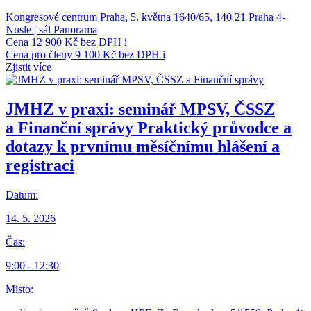
Kongresové centrum Praha, 5. května 1640/65, 140 21 Praha 4-
Nusle | sál Panorama
Cena
12 900 Kč bez DPH
i
Cena pro členy
9 100 Kč bez DPH
i
Zjistit více
JMHZ v praxi: seminář MPSV, ČSSZ
a Finanční správy
Praktický průvodce a
dotazy k prvnímu měsíčnímu hlášení a
registraci
Datum:
14. 5. 2026
Čas:
9:00 - 12:30
Místo: