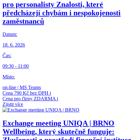
pro personalisty
Znalosti, které
předcházejí chybám i nespokojenosti
zaměstnanců
Datum:
18. 6. 2026
Čas:
09:30 - 11:00
Místo:
on-line | MS Teams
Cena
790 Kč bez DPH
i
Cena pro členy
ZDARMA
i
Zjistit více
Exchange meeting UNIQA | BRNO
Wellbeing, který skutečně funguje: